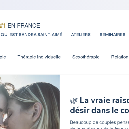
#1
EN FRANCE
QUI EST SANDRA SAINT-AIMÉ
ATELIERS
SEMINAIRES
ple
Thérapie individuelle
Sexothérapie
Relation
ionnel
Confiance en soi
Education sexuelle
Pod
🌿 La vraie rais
aching
Séminaire pour couples
Sandra vous expliqu
désir dans le c
Beaucoup de couples pensen