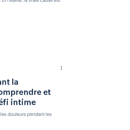
. En réalité, la vraie cause est
nt la
Comprendre et
éfi intime
 les douleurs pendant les