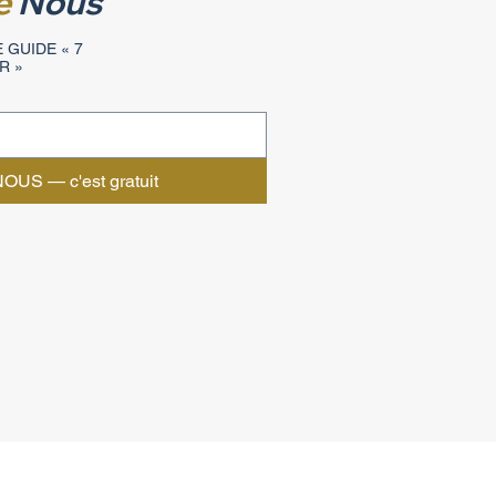
e
Nous
 GUIDE « 7
R »
OUS — c'est gratuit