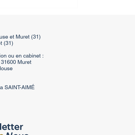
use et Muret (31)
t (31)
ion ou en cabinet :
 31600 Muret
louse​
ra SAINT-AIMÉ
letter