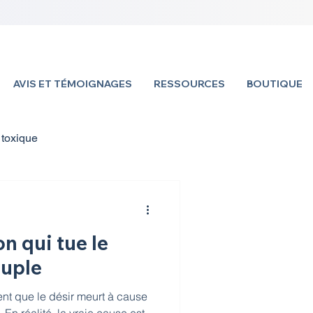
AVIS ET TÉMOIGNAGES
RESSOURCES
BOUTIQUE
 toxique
cast:La petite Minute de Bonheur
on qui tue le
e
My Fiancé.e
ouple
t que le désir meurt à cause