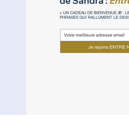
de Sandra :
Entr
+ UN CADEAU DE BIENVENUE 🎁 : LE
PHRASES QUI RALLUMENT LE DESI
Je rejoins ENTRE N
Mentions légales
©
Éditions ESA 2026