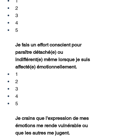
1
2
3
4
5
Je fais un effort conscient pour 
paraître détaché(e) ou 
indifférent(e) même lorsque je suis 
affecté(e) émotionnellement.
1
2
3
4
5
Je crains que l'expression de mes 
émotions me rende vulnérable ou 
que les autres me jugent.