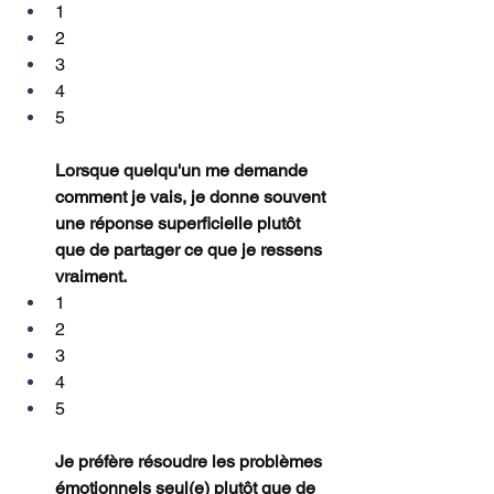
1
2
3
4
5
Lorsque quelqu'un me demande 
comment je vais, je donne souvent 
une réponse superficielle plutôt 
que de partager ce que je ressens 
vraiment.
1
2
3
4
5
Je préfère résoudre les problèmes 
émotionnels seul(e) plutôt que de 