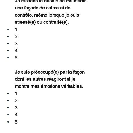
Je ressens le besoin de maintenir 
une façade de calme et de 
contrôle, même lorsque je suis 
stressé(e) ou contrarié(e).
1
2
3
4
5
Je suis préoccupé(e) par la façon 
dont les autres réagiront si je 
montre mes émotions véritables.
1
2
3
4
5