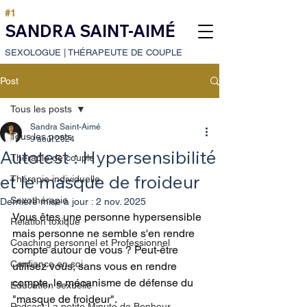
#1
SANDRA SAINT-AIMÉ
SEXOLOGUE
|
THÉRAPEUTE DE COUPLE
Post
Tous les posts
Sandra Saint-Aimé
Tous les posts
9 août 2024
Autotest : Hypersensibilité
Thérapie de couple
et le masque de froideur
Thérapie individuelle
Sexothérapie
Dernière mise à jour :
2 nov. 2025
Vous êtes une personne hypersensible 
Relation toxique
mais personne ne semble s'en rendre 
Coaching personnel et Professionnel
compte autour de vous ? Peut-être 
Confiance en soi
utilisez vous, sans vous en rendre 
compte, le mécanisme de défense du 
Education sexuelle
"masque de froideur".
Podcast:La petite Minute de Bonheur