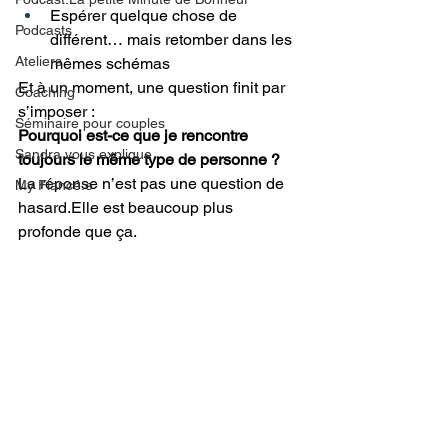
Espérer quelque chose de 
Podcasts
différent… mais retomber dans les 
Ateliers
mêmes schémas
Et à un moment, une question finit par 
Coaching
s’imposer :
Séminaire pour couples
Pourquoi est-ce que je rencontre 
Sandra vous explique
toujours le même type de personne ?
La réponse n’est pas une question de 
My Fiancé.e
hasard.Elle est beaucoup plus 
profonde que ça.