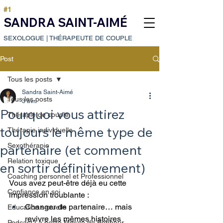
#1
SANDRA SAINT-AIMÉ
SEXOLOGUE
|
THÉRAPEUTE DE COUPLE
Post
Tous les posts
Sandra Saint-Aimé
Tous les posts
3 avr.
Pourquoi vous attirez
Thérapie de couple
toujours le même type de
Thérapie individuelle
Sexothérapie
partenaire (et comment
Relation toxique
en sortir définitivement)
Coaching personnel et Professionnel
Vous avez peut-être déjà eu cette 
Confiance en soi
impression troublante :
Changer de partenaire… mais 
Education sexuelle
revivre les mêmes histoires
Podcast:La petite Minute de Bonheur