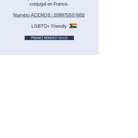
conjugal en France.
Numéro ACENOS : 209975SS1602
LGBTQ+ Friendly
PRENEZ RENDEZ-VOUS
Contact et Info
Thérapeute de couple à Toulouse et Muret (31)
Sexologue à Toulouse et Muret (31)
Rendez-vous en téléconsultation ou en cabinet
:
50 avenue Jacques Douzans, 31600 Muret
6 route d'Espagne, 31100 Toulouse​
Tarifs sur demande
Contacter l'assistant
de Sandra SAINT-AIMÉ
Tél : +33 5 61 80 44 04
Recevez la Newsletter de
Sandra :
Entre
Nous