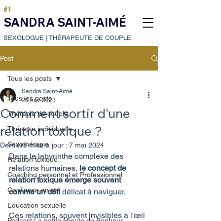
#1
SANDRA SAINT-AIMÉ
SEXOLOGUE
|
THÉRAPEUTE DE COUPLE
Post
Tous les posts
Sandra Saint-Aimé
Tous les posts
20 nov. 2023
Comment sortir d'une
Thérapie de couple
relation toxique ?
Thérapie individuelle
Sexothérapie
Dernière mise à jour :
7 mai 2024
Dans le labyrinthe complexe des 
Relation toxique
relations humaines,
 le concept de 
Coaching personnel et Professionnel
relation toxique émerge souvent 
Confiance en soi
comme un défi 
délicat à naviguer.
Education sexuelle
Ces relations, souvent invisibles à l'œil 
Podcast:La petite Minute de Bonheur