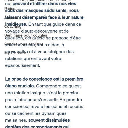
nu, 
peuvent s'infiltrer dans nos vies 
Podcasts
sous des masques séduisants, nous 
laissant désemparés face à leur nature 
Ateliers
insidieuse.
 En tant que guide dans ce 
Coaching
voyage d'auto-découverte et de 
Séminaire pour couples
guérison, cet article se propose d'être 
Sandra vous explique
votre boussole, vous aidant à 
reconnaître et à vous éloigner des 
My Fiancé.e
relations qui entravent votre 
épanouissement.
La prise de conscience est la première 
étape cruciale.
 Comprendre ce qu'est 
une relation toxique, c’est le premier 
pas à faire pour s’en sortir. En prendre 
conscience, révèle les coins et recoins 
où se cachent les dynamiques 
malsaines, 
souvent dissimulées 
derrière des comportements qui 