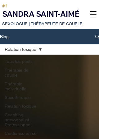
#1
SANDRA SAINT-AIMÉ
SEXOLOGUE
|
THÉRAPEUTE DE COUPLE
Blog
Relation toxique
Tous les posts
Thérapie de
couple
Thérapie
individuelle
Sexothérapie
Relation toxique
Coaching
personnel et
Professionnel
Confiance en soi