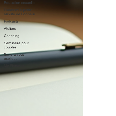
Education sexuelle
Podcast:La petite
Minute de Bonheur
Podcasts
Ateliers
Coaching
Séminaire pour
couples
Sandra vous
explique
My Fiancé.e