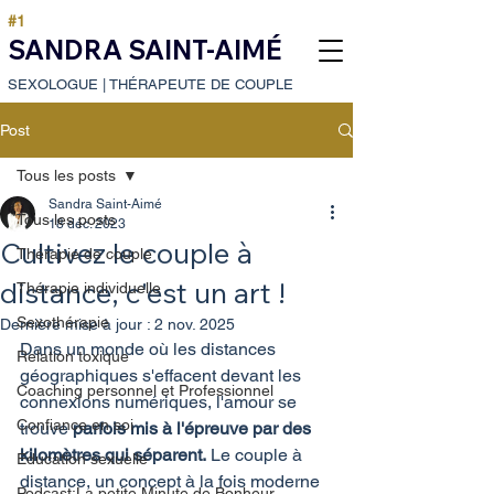
#1
SANDRA SAINT-AIMÉ
SEXOLOGUE
|
THÉRAPEUTE DE COUPLE
Post
Tous les posts
Sandra Saint-Aimé
Tous les posts
18 déc. 2023
Cultivez le couple à
Thérapie de couple
distance, c'est un art !
Thérapie individuelle
Sexothérapie
Dernière mise à jour :
2 nov. 2025
Dans un monde où les distances 
Relation toxique
géographiques s'effacent devant les 
Coaching personnel et Professionnel
connexions numériques, l'amour se 
Confiance en soi
trouve 
parfois mis à l'épreuve par des 
kilomètres qui séparent.
 Le couple à 
Education sexuelle
distance, un concept à la fois moderne 
Podcast:La petite Minute de Bonheur