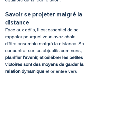
Savoir se projeter malgré la 
distance
Face aux défis, il est essentiel de se 
rappeler pourquoi vous avez choisi 
d'être ensemble malgré la distance. Se 
concentrer sur les objectifs communs, 
planifier l'avenir, et célébrer les petites 
victoires sont des moyens de garder la 
relation dynamique
 et orientée vers 
l'avenir. Il s'agit de cultiver l'espoir et de 
se rappeler que chaque épreuve 
surmontée ensemble renforce le lien.
Les liens se tissent 
quand on en a vraiment 
envie