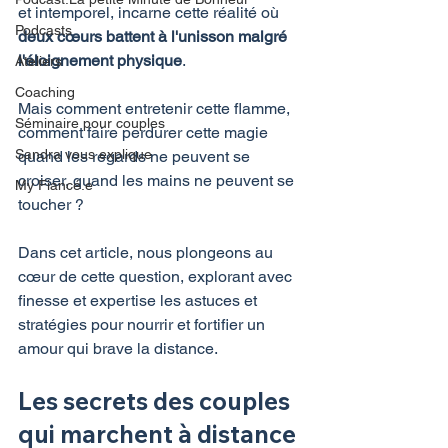
et intemporel, incarne cette réalité où 
Podcasts
deux cœurs battent à l'unisson malgré 
l'éloignement physique
.
Ateliers
Coaching
Mais comment entretenir cette flamme, 
Séminaire pour couples
comment faire perdurer cette magie 
Sandra vous explique
quand les regards ne peuvent se 
croiser, quand les mains ne peuvent se 
My Fiancé.e
toucher ?
Dans cet article, nous plongeons au 
cœur de cette question, explorant avec 
finesse et expertise les astuces et 
stratégies pour nourrir et fortifier un 
amour qui brave la distance.
Les secrets des couples 
qui marchent à distance