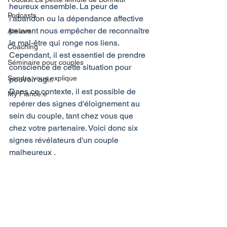
heureux ensemble. La peur de 
Podcasts
l'abandon ou la dépendance affective 
peuvent nous empêcher de reconnaître 
Ateliers
le mal-être qui ronge nos liens. 
Coaching
Cependant, il est essentiel de prendre 
Séminaire pour couples
conscience de cette situation pour 
Sandra vous explique
pouvoir agir.
Dans ce contexte, il est possible de 
My Fiancé.e
repérer des signes d'éloignement au 
sein du couple, tant chez vous que 
chez votre partenaire. Voici donc six 
signes révélateurs d'un couple 
malheureux .