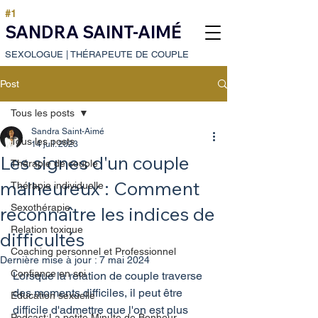
#1
SANDRA SAINT-AIMÉ
SEXOLOGUE
|
THÉRAPEUTE DE COUPLE
Post
Tous les posts
Sandra Saint-Aimé
Tous les posts
14 juil. 2023
Les signes d'un couple
Thérapie de couple
malheureux : Comment
Thérapie individuelle
Sexothérapie
reconnaître les indices de
Relation toxique
difficultés
Coaching personnel et Professionnel
Dernière mise à jour :
7 mai 2024
Confiance en soi
Lorsque la relation de couple traverse 
des moments difficiles, il peut être 
Education sexuelle
difficile d'admettre que l'on est plus 
Podcast:La petite Minute de Bonheur