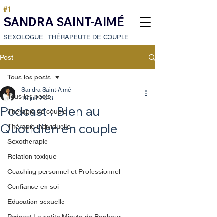
#1
SANDRA SAINT-AIMÉ
SEXOLOGUE
|
THÉRAPEUTE DE COUPLE
Post
Tous les posts
Sandra Saint-Aimé
Tous les posts
18 juil. 2023
Podcast : Bien au
Thérapie de couple
Quotidien en couple
Thérapie individuelle
Sexothérapie
Relation toxique
Coaching personnel et Professionnel
Confiance en soi
Education sexuelle
Podcast:La petite Minute de Bonheur