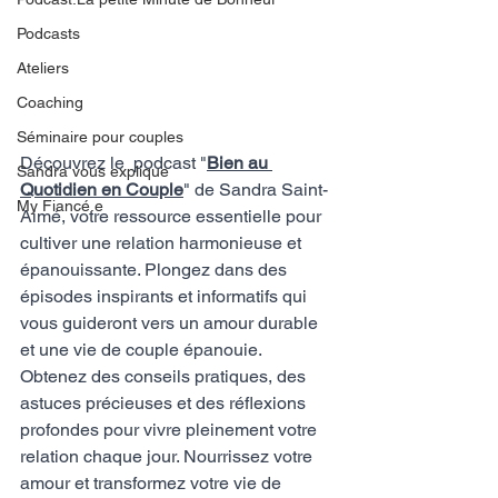
Podcasts
Ateliers
Coaching
Séminaire pour couples
Découvrez le  podcast "
Bien au 
Sandra vous explique
Quotidien en Couple
" de Sandra Saint-
My Fiancé.e
Aimé, votre ressource essentielle pour 
cultiver une relation harmonieuse et 
épanouissante. Plongez dans des 
épisodes inspirants et informatifs qui 
vous guideront vers un amour durable 
et une vie de couple épanouie. 
Obtenez des conseils pratiques, des 
astuces précieuses et des réflexions 
profondes pour vivre pleinement votre 
relation chaque jour. Nourrissez votre 
amour et transformez votre vie de 