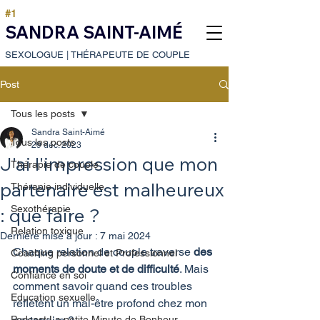
#1
SANDRA SAINT-AIMÉ
SEXOLOGUE
|
THÉRAPEUTE DE COUPLE
Post
Tous les posts
Sandra Saint-Aimé
Tous les posts
29 déc. 2023
J'ai l'impression que mon
Thérapie de couple
partenaire est malheureux
Thérapie individuelle
Sexothérapie
: que faire ?
Relation toxique
Dernière mise à jour :
7 mai 2024
Chaque relation de couple traverse 
des 
Coaching personnel et Professionnel
moments de doute et de difficulté
. Mais 
Confiance en soi
comment savoir quand ces troubles 
Education sexuelle
reflètent un mal-être profond chez mon 
Podcast:La petite Minute de Bonheur