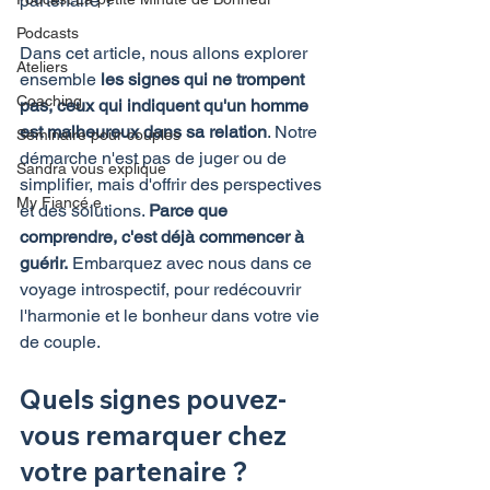
partenaire ?
Podcasts
Dans cet article, nous allons explorer 
Ateliers
ensemble 
les signes qui ne trompent 
Coaching
pas, ceux qui indiquent qu'un homme 
est malheureux dans sa relation
. Notre 
Séminaire pour couples
démarche n'est pas de juger ou de 
Sandra vous explique
simplifier, mais d'offrir des perspectives 
My Fiancé.e
et des solutions. 
Parce que 
comprendre, c'est déjà commencer à 
guérir.
 Embarquez avec nous dans ce 
voyage introspectif, pour redécouvrir 
l'harmonie et le bonheur dans votre vie 
de couple.
Quels signes pouvez-
vous remarquer chez 
votre partenaire ?