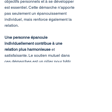
objectifs personnels et à se développer 
est essentiel. Cette démarche n'apporte 
pas seulement un épanouissement 
individuel, mais renforce également la 
relation.
Une personne épanouie 
individuellement contribue à une 
relation plus harmonieuse
 et 
satisfaisante. Le soutien mutuel dans 
ces démarches est un pilier pour bâtir 
une relation forte et durable.
Tous les couples 
peuvent avoir des 
moments difficiles
Maintenant que vous avez pris 
connaissance de cet article, vous 